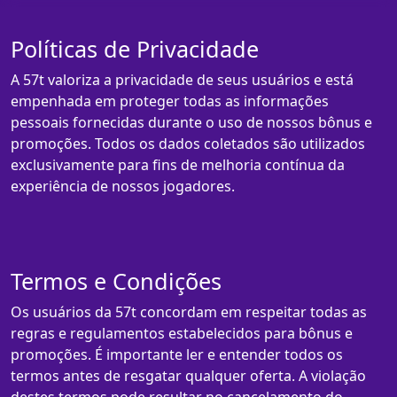
Políticas de Privacidade
A 57t valoriza a privacidade de seus usuários e está
empenhada em proteger todas as informações
pessoais fornecidas durante o uso de nossos bônus e
promoções. Todos os dados coletados são utilizados
exclusivamente para fins de melhoria contínua da
experiência de nossos jogadores.
Termos e Condições
Os usuários da 57t concordam em respeitar todas as
regras e regulamentos estabelecidos para bônus e
promoções. É importante ler e entender todos os
termos antes de resgatar qualquer oferta. A violação